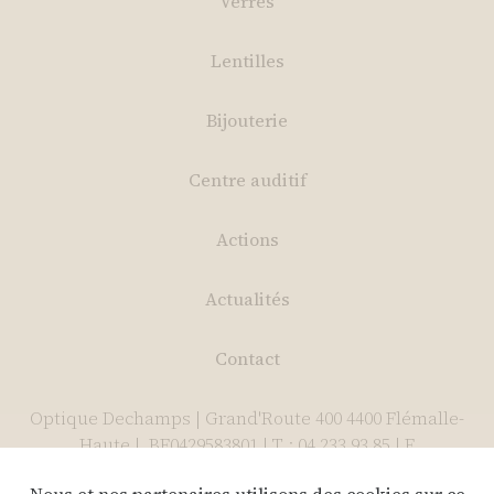
Verres
Lentilles
Bijouterie
Centre auditif
Actions
Actualités
Contact
Optique Dechamps | Grand'Route 400 4400 Flémalle-
Haute | BE0429583801 | T : 04 233 93 85 | E
:
info@optiquedechamps.be